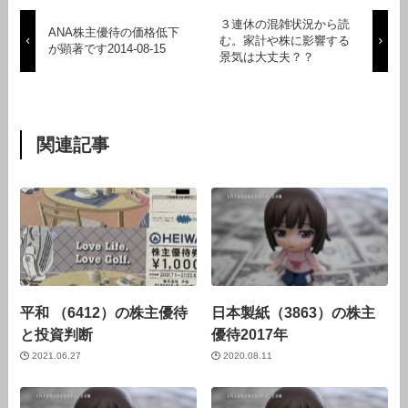
３連休の混雑状況から読
ANA株主優待の価格低下
む。家計や株に影響する
が顕著です2014-08-15
景気は大丈夫？？
関連記事
平和 （6412）の株主優待
日本製紙（3863）の株主
と投資判断
優待2017年
2021.06.27
2020.08.11