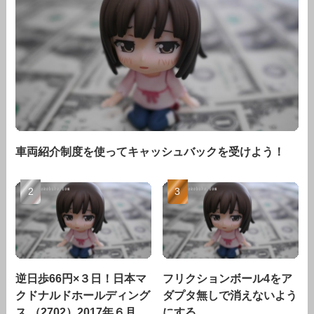
車両紹介制度を使ってキャッシュバックを受けよう！
逆日歩66円×３日！日本マ
フリクションボール4をア
クドナルドホールディング
ダプタ無しで消えないよう
ス （2702）2017年６月
にする