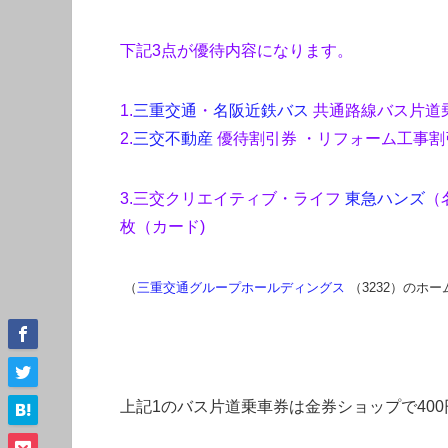
下記3点が優待内容になります。
1.
三重交通
・
名阪近鉄バス
共通路線バス片道
2.
三交不動産
優待割引券 ・リフォーム工事割引
3.三交クリエイティブ・ライフ
東急ハンズ
（
枚（カード)
（
三重交通グループホールディングス
（3232）のホ
上記1の
バス片道乗車券は金券ショップで40