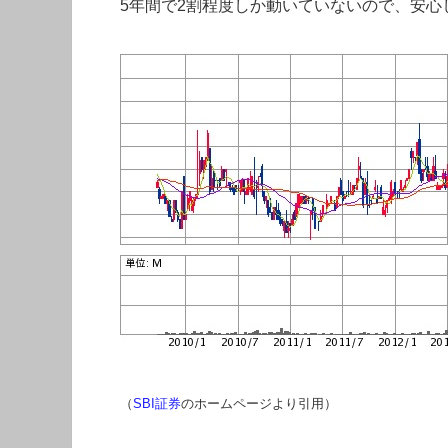
5年間で2割程度しか動いていないので、安心
（
SBI証券
のホームページより引用）