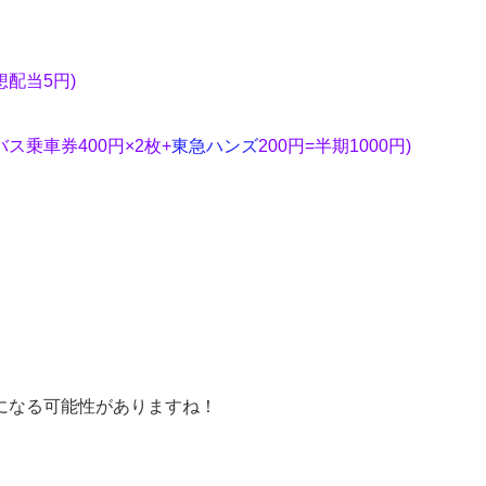
予想配当5円)
、バス乗車券400円×2枚+
東急ハンズ
200円=半期1000円
)
になる可能性がありますね！