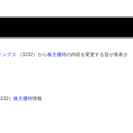
ィングス
（3232）から
株主優待
の内容を変更する旨が発表さ
232）
株主優待
情報