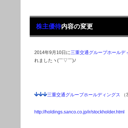
株主優待
内容の変更
2014年9月10日に
三重交通グループホールデ
れましたヽ(￣▽￣)ﾉ
三重交通グループホールディングス
（3
http://holdings.sanco.co.jp/ir/stockholder.html