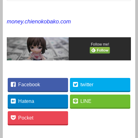
money.chienokobako.com
Follow me!
Facebook
twitter
Hatena
LINE
Pocket